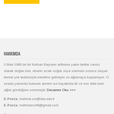
HAKKIMDA
3 Mart 1968 de bir Kurban Bayramı arifesine yakın tarihte cansız
olarak doğan ben, ebenin sıcak-soğuk suya sokması sonucu oluşan
termal şok tedavisiyle kendime gelmişim ve ağlamaya başlamışım. O
sırada yanımda bulunan annem ise hayatında ilk ve son defa beni
ağlar gördüğüne sevinmiştir.
Devamını Oku >>>
E-Posta:
mehmet.zor@deu.edu.tr
E-Posta:
mehmetzor66@gmail.com