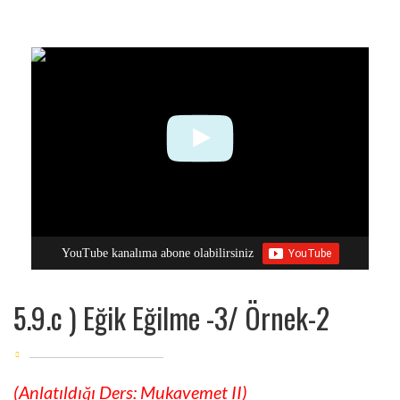
YouTube kanalıma abone olabilirsiniz
5.9.c ) Eğik Eğilme -3/ Örnek-2
(Anlatıldığı Ders: Mukavemet II)