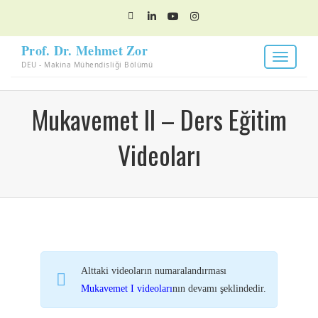
Toggle
navigatio
Mukavemet II – Ders Eğitim
Videoları
Alttaki videoların numaralandırması
Mukavemet I videoları
nın devamı şeklindedir.